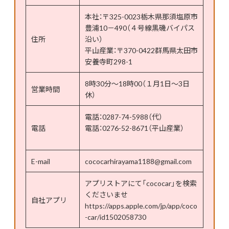
本社：〒325-0023栃木県那須塩原市
豊浦10－490（４号線黒磯バイパス
住所
沿い）
平山産業：〒370-0422群馬県太田市
安養寺町298-1
8時30分～18時00（１月1日～3日
営業時間
休）
電話：0287-74-5988（代）
電話
電話：0276-52-8671（平山産業）
E-mail
cococarhirayama1188@gmail.com
アプリストアにて「cococar」を検索
くださいませ
自社アプリ
https://apps.apple.com/jp/app/coco
-car/id1502058730