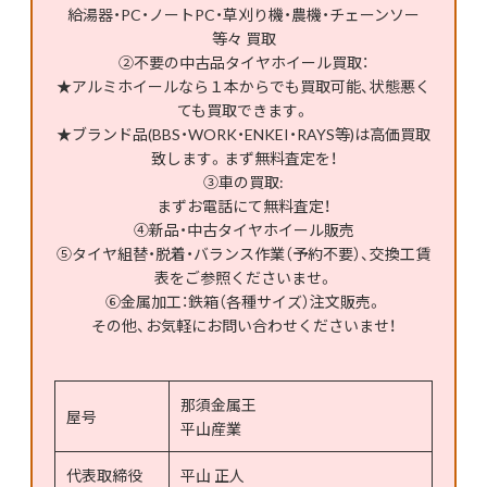
給湯器・PC・ノートPC・草刈り機・農機・チェーンソー
等々 買取
②不要の中古品タイヤホイール買取：
★アルミホイールなら１本からでも買取可能、状態悪く
ても買取できます。
★ブランド品(BBS・WORK・ENKEI・RAYS等)は高価買取
致します。まず無料査定を！
③車の買取:
まずお電話にて無料査定！
④新品・中古タイヤホイール販売
⑤タイヤ組替・脱着・バランス作業（予約不要）、交換工賃
表をご参照くださいませ。
⑥金属加工：鉄箱（各種サイズ）注文販売。
その他、お気軽にお問い合わせくださいませ！
那須金属王
屋号
平山産業
代表取締役
平山 正人