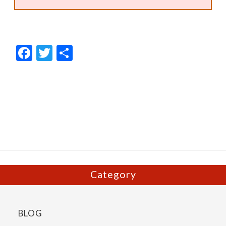
F
T
共
ac
w
有
e
itt
b
er
o
o
k
Category
BLOG