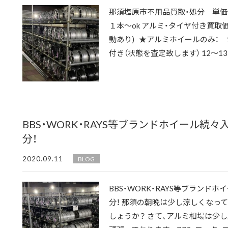
那須塩原市不用品買取・処分 単
１本～ok アルミ・タイヤ付き買取価
動あり) ★アルミホイールのみ： 1
付き（状態を査定致します） 12～13イ
BBS・WORK・RAYS等ブランドホイール続
分！
2020.09.11
BLOG
BBS・WORK・RAYS等ブランド
分！ 那須の朝晩は少し涼しくなっ
しょうか？ さて、アルミ相場は少