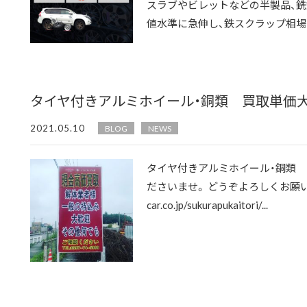
スラブやビレットなどの半製品、銑
値水準に急伸し、鉄スクラップ相場も
タイヤ付きアルミホイール・銅類 買取単価大幅
2021.05.10
BLOG
NEWS
タイヤ付きアルミホイール・銅類 買
ださいませ。 どうぞよろしくお願い致します
car.co.jp/sukurapukaitori/...