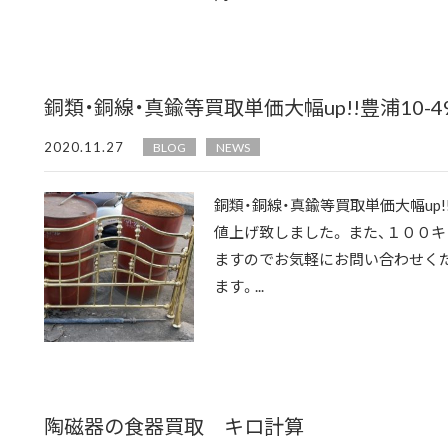
銅類・銅線・真鍮等買取単価大幅up!!豊浦10-490
2020.11.27
BLOG
NEWS
銅類・銅線・真鍮等買取単価大幅up
値上げ致しました。 また、１００
ますのでお気軽にお問い合わせく
ます。...
陶磁器の食器買取 キロ計算