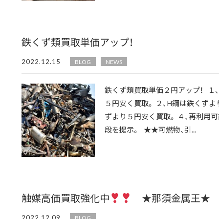
鉄くず類買取単価アップ！
2022.12.15
BLOG
NEWS
鉄くず類買取単価２円アップ！ １
５円安く買取。 ２、H鋼は鉄くずよ
ずより５円安く買取。 ４、再利用
段を提示。 ★★可燃物、引...
触媒高価買取強化中
★那須金属王★
2022.12.09
BLOG