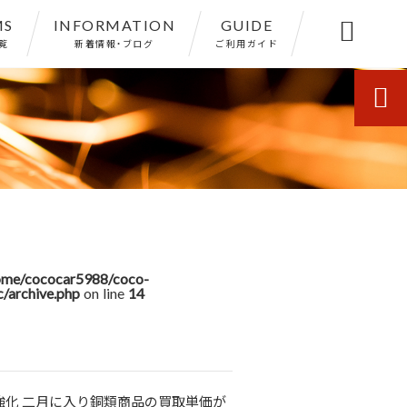
MS
INFORMATION
GUIDE

覧
新着情報・ブログ
ご利用ガイド

ome/cococar5988/coco-
c/archive.php
on line
14
強化 二月に入り銅類商品の買取単価が