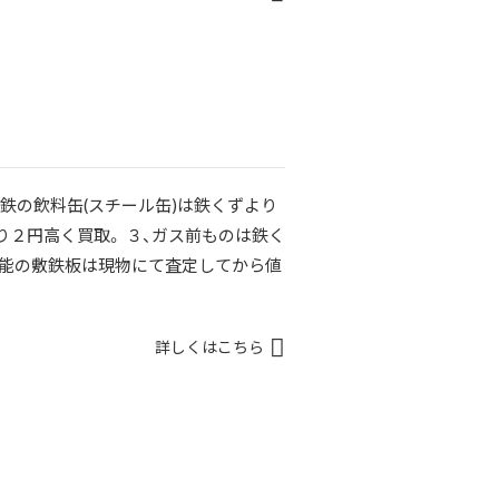
、鉄の飲料缶(スチール缶)は鉄くずより
り２円高く買取。 ３、ガス前ものは鉄く
可能の敷鉄板は現物にて査定してから値
詳しくはこちら