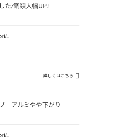
した/銅類大幅UP!
i/...
詳しくはこちら
ップ アルミやや下がり
i/...